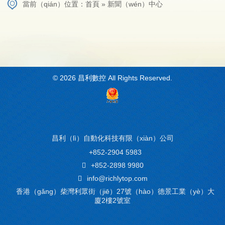
當前（qián）位置：
首頁
»
新聞（wén）中心
红桃视频官网-红桃17·c18起草-17.c-起草红桃国际-17c红桃起草app免
© 2026 昌利數控 All Rights Reserved.
费最新版下载
昌利（lì）自動化科技有限（xiàn）公司
+852-2904 5983
+852-2898 9980
info@richlytop.com
香港（gǎng）柴灣利眾街（jiē）27號（hào）德景工業（yè）大
廈2樓2號室