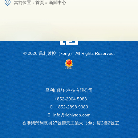
當前位置：
首頁
»
新聞中心
红桃视频官网-红桃17·c18起草-17.c-起草红桃国际-17c红桃起草app免
费最新版下载
© 2026 昌利數控（kòng） All Rights Reserved.
昌利自動化科技有限公司
+852-2904 5983
+852-2898 9980
info@richlytop.com
香港柴灣利眾街27號德景工業大（dà）廈2樓2號室