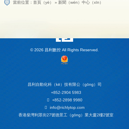
當前位置：
首頁（yè）
»
新聞（wén）中心（xīn）
红桃视频官网-红桃17·c18起草-17.c-起草红桃国际-17c红桃起草app免
费最新版下载
© 2026 昌利數控 All Rights Reserved.
昌利自動化科（kē）技有限公（gōng）司
+852-2904 5983
+852-2898 9980
info@richlytop.com
香港柴灣利眾街27號德景工（gōng）業大廈2樓2號室